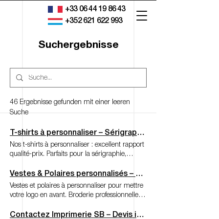
+33 06 44 19 86 43
+352 621 622 993
Suchergebnisse
46 Ergebnisse gefunden mit einer leeren
Suche
T-shirts à personnaliser – Sérigraphie, broderie, DTF, flocage
Nos t-shirts à personnaliser : excellent rapport
qualité-prix. Parfaits pour la sérigraphie,
broderie, DTF ou flocage. Livraison en France
et Luxembourg. T-shirt Hoodie Pull Gilet Polo
Vestes & Polaires personnalisés – Broderie professionnelle
Casquette Tote bag Tablier Pantalon / Short
Vestes et polaires à personnaliser pour mettre
Crop top Veste Polaire Nos t-shirts best-sellers
votre logo en avant. Broderie professionnelle
CLASSIQUE PREMIUM PRESTIGE T-shirt
sur textiles épais. Livraison en France et
classique 185 G/M2 ; 100% coton Ringspun
Luxembourg. T-shirt Hoodie Pull Gilet Polo
Contactez Imprimerie SB – Devis impression textile Strasbourg & Lux