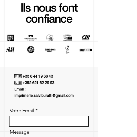
Ils nous font
confiance
🇫🇷
+33 6 44 19 86 43
🇱🇺
+352 621 62 29 93
Email :
imprimerie.salviburatti@gmail.com
Votre Email
Message