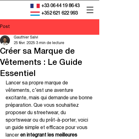
+33 06 44 19 86 43
+352 621 622 993
Post
Gauthier Salvi
25 févr. 2025
3 min de lecture
Créer sa Marque de
Vêtements : Le Guide
Essentiel
Lancer sa propre marque de 
vêtements, c’est une aventure 
excitante, mais qui demande une bonne 
préparation. Que vous souhaitiez 
proposer du streetwear, du 
sportswear ou du prêt-à-porter, voici 
un guide simple et efficace pour vous 
lancer 
en intégrant les meilleures 