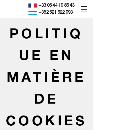
+33 06 44 19 86 43
+352 621 622 993
POLITIQ
UE EN
MATIÈRE
DE
COOKIES