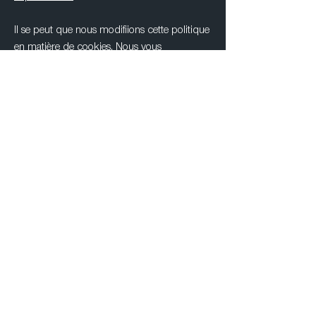
Il se peut que nous modifiions cette politique
en matière de cookies. Nous vous
encourageons à consulter régulièrement cette
page pour obtenir les dernières informations
sur les cookies.
NOS ADRESSES
2 rue de l’Artisanat
67116 Reichstett, France
Ouvert de 9h à 17h
3 rue d’Eschweiler
L -6235 Beidweiler,
Luxembourg
Visite sur demande