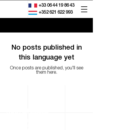
+33 06 44 19 86 43
+352 621 622 993
Blog
No posts published in
this language yet
Once posts are published, you’ll see
them here.
NOS ADRESSES
2 rue de l’Artisanat
67116 Reichstett, France