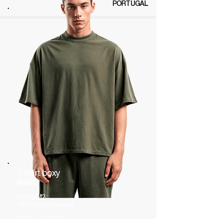
PORTUGAL
T-shirt boxy
épais
240 G/M2 ;
100% coton organique
XS - 2XL
16 couleurs