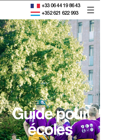
+33 06 44 19 86 43
+352 621 622 993
Guide pour
écoles