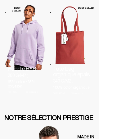
BEST-
BEST-SELLER
SELLER
Hoodie BYB
Tote bag
organique épais
300 G/M2 ;
340 G/M2 ;
65% coton / 35%
polyester
100% coton organique
XS - 5XL
27 couleurs
38 X 42CM
13 couleurs
NOTRE SÉLÉCTION PRESTIGE
MADE IN