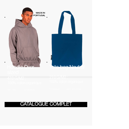
MADE IN
PORTUGAL
Hoodie Over-
Tote bag Neutral
sized
210 G/M2 ;
470 G/M2 ;
100% coton organique
100% coton organique
15 couleurs
38 X 42 X 7CM
XS - 2XL
21 couleurs
CATALOGUE COMPLET