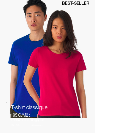
BEST-SELLER
T-shirt classique
185 G/M2 ;
100% coton Ringspun
XS - 5XL
40 couleurs