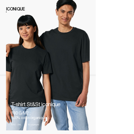
ICONIQUE
T-shirt St&St iconique
180 G/M2 ;
100% coton organique
XXS - 5XL
42 couleurs