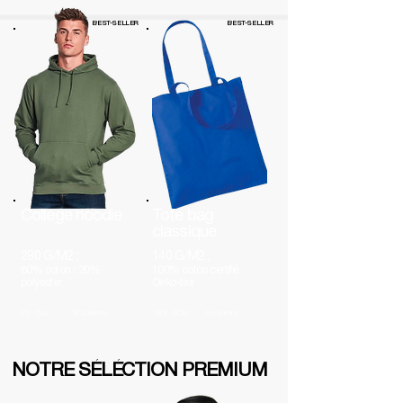
BEST-SELLER
BEST-SELLER
College hoodie
Tote bag
classique
280 G/M2 ;
140 G/M2 ;
80% coton / 20%
100% coton certifié
polyester
Oeko-tex
XS - 5XL
87 couleurs
38 X 42CM
6 couleurs
NOTRE SÉLÉCTION PREMIUM