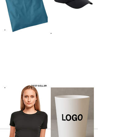
Tote bag
Casquette
shopping
classique
140 G/M2 ;
185 G/M2 ;
100% coton Ringspun
100% coton sergé
38 X
48 couleurs
taille réglable
40 couleurs
42CM
BEST-SELLER