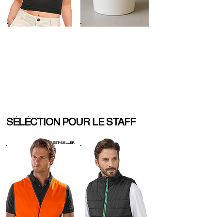
Crop Top
Gobelet
classique
réutilisable
180 G/M2 ;
95% coton, 5%
élasthanne
100% polyester
XS - XL
6 couleurs
20cl - 1l
6 couleurs
SÉLÉCTION POUR LE STAFF
BEST-SELLER