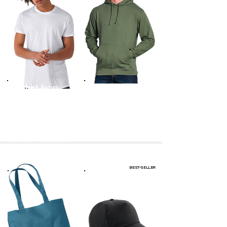
T-shirt bon
College hoodie
plan
280 G/M2 ;
145 G/M2 ;
80% coton / 20%
100% coton Ringspun
polyester
XS - 5XL
87 couleurs
XS - 5XL
41 couleurs
BEST-SELLER