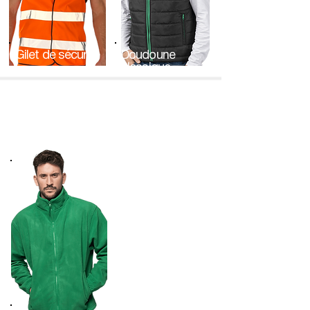
Gilet de sécurité
Doudoune
classique
120 G/M2 ;
140 G/M2 ;
100% polyester
100% polyester
S - 3XL
2 couleurs
XXS - XL
16 couleurs